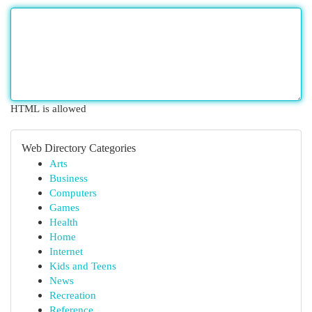
HTML is allowed
Web Directory Categories
Arts
Business
Computers
Games
Health
Home
Internet
Kids and Teens
News
Recreation
Reference