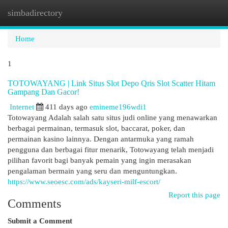
simbadirectory
Togg
navi
Home
1
TOTOWAYANG | Link Situs Slot Depo Qris Slot Scatter Hitam
Gampang Dan Gacor!
Internet
411 days ago
emineme196wdi1
Totowayang Adalah salah satu situs judi online yang menawarkan
berbagai permainan, termasuk slot, baccarat, poker, dan
permainan kasino lainnya. Dengan antarmuka yang ramah
pengguna dan berbagai fitur menarik, Totowayang telah menjadi
pilihan favorit bagi banyak pemain yang ingin merasakan
pengalaman bermain yang seru dan menguntungkan.
https://www.seoesc.com/ads/kayseri-milf-escort/
Report this page
Comments
Submit a Comment