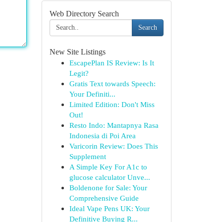
Web Directory Search
Search
New Site Listings
EscapePlan IS Review: Is It
Legit?
Gratis Text towards Speech:
Your Definiti...
Limited Edition: Don't Miss
Out!
Resto Indo: Mantapnya Rasa
Indonesia di Poi Area
Varicorin Review: Does This
Supplement
A Simple Key For A1c to
glucose calculator Unve...
Boldenone for Sale: Your
Comprehensive Guide
Ideal Vape Pens UK: Your
Definitive Buying R...