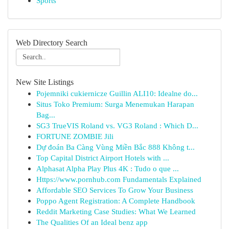
Sports
Web Directory Search
New Site Listings
Pojemniki cukiernicze Guillin ALI10: Idealne do...
Situs Toko Premium: Surga Menemukan Harapan
Bag...
SG3 TrueVIS Roland vs. VG3 Roland : Which D...
FORTUNE ZOMBIE Jili
Dự đoán Ba Càng Vùng Miền Bắc 888 Không t...
Top Capital District Airport Hotels with ...
Alphasat Alpha Play Plus 4K : Tudo o que ...
Https://www.pornhub.com Fundamentals Explained
Affordable SEO Services To Grow Your Business
Poppo Agent Registration: A Complete Handbook
Reddit Marketing Case Studies: What We Learned
The Qualities Of an Ideal benz app