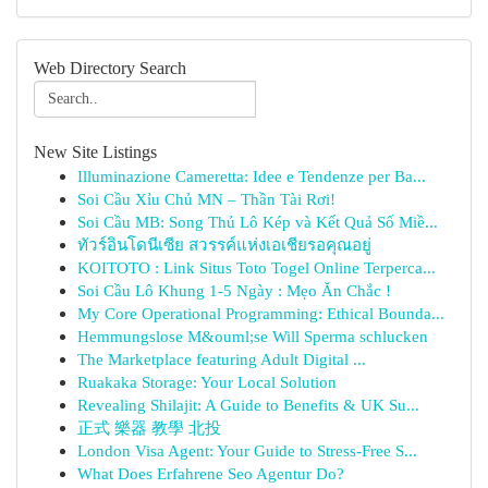
Web Directory Search
New Site Listings
Illuminazione Cameretta: Idee e Tendenze per Ba...
Soi Cầu Xỉu Chủ MN – Thần Tài Rơi!
Soi Cầu MB: Song Thủ Lô Kép và Kết Quả Số Miề...
ทัวร์อินโดนีเซีย สวรรค์แห่งเอเชียรอคุณอยู่
KOITOTO : Link Situs Toto Togel Online Terperca...
Soi Cầu Lô Khung 1-5 Ngày : Mẹo Ăn Chắc !
My Core Operational Programming: Ethical Bounda...
Hemmungslose M&ouml;se Will Sperma schlucken
The Marketplace featuring Adult Digital ...
Ruakaka Storage: Your Local Solution
Revealing Shilajit: A Guide to Benefits & UK Su...
正式 樂器 教學 北投
London Visa Agent: Your Guide to Stress-Free S...
What Does Erfahrene Seo Agentur Do?