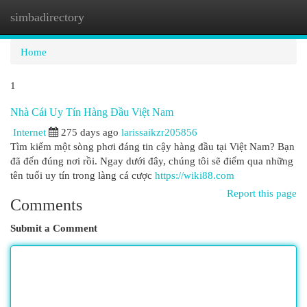
simbadirectory
Togg
navi
Home
1
Nhà Cái Uy Tín Hàng Đầu Việt Nam
Internet
275 days ago
larissaikzr205856
Tìm kiếm một sòng phơi đáng tin cậy hàng đầu tại Việt Nam? Bạn
đã đến đúng nơi rồi. Ngay dưới đây, chúng tôi sẽ điểm qua những
tên tuổi uy tín trong làng cá cược
https://wiki88.com
Report this page
Comments
Submit a Comment