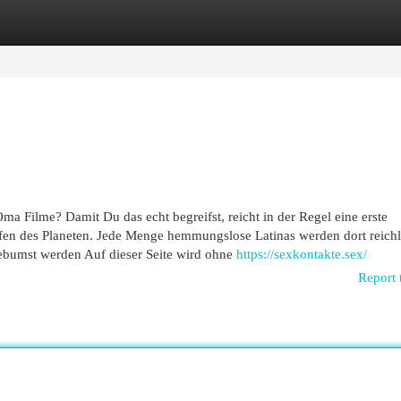
egories
Register
Login
 Oma Filme? Damit Du das echt begreifst, reicht in der Regel eine erste
effen des Planeten. Jede Menge hemmungslose Latinas werden dort reichl
bumst werden Auf dieser Seite wird ohne
https://sexkontakte.sex/
Report 