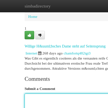
simbadirectory
Home
New Site Listings
Add Site
Cat
Home
1
Willige H&uuml;bsches Dame steht auf Seitensprung
Internet
268 days ago
chamfortq482tgt3
Was Gibt es eigentlich cooleres als die versauten reife
Durchsicht bei der ultimativen erotische Frau reale Tr
durchgenommen. Attraktive Versions m&ouml;chten ge
Comments
Submit a Comment