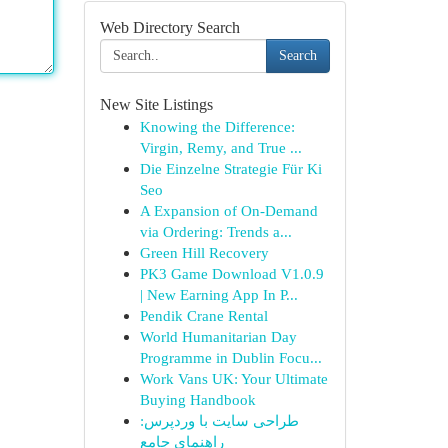
Web Directory Search
Search
New Site Listings
Knowing the Difference:
Virgin, Remy, and True ...
Die Einzelne Strategie Für Ki
Seo
A Expansion of On-Demand
via Ordering: Trends a...
Green Hill Recovery
PK3 Game Download V1.0.9
| New Earning App In P...
Pendik Crane Rental
World Humanitarian Day
Programme in Dublin Focu...
Work Vans UK: Your Ultimate
Buying Handbook
طراحی سایت با وردپرس:
راهنمای جامع