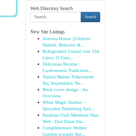
Web Directory Search
Search
New Site Listings
Arizona House {Crickets:
Habitat, Behavior &...
Refrigerador Consul com 334
Litros: O Guia...
Deliciosas Recetas :
Gastronomía Tradiciona...
Vajinal Mantar Tedavisinde
İlaç Seçenekleri: Ne...
Book cover design - An
Overview
White Magic Studios –
Specialist Publishing And...
Panduan Utuh Membuat Situs
Web : Dari Dasar hin...
Complimentary Written
Content towards Spe...