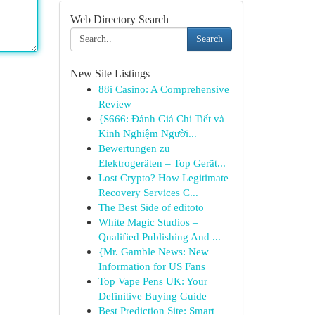
Web Directory Search
Search
New Site Listings
88i Casino: A Comprehensive
Review
{S666: Đánh Giá Chi Tiết và
Kinh Nghiệm Người...
Bewertungen zu
Elektrogeräten – Top Gerät...
Lost Crypto? How Legitimate
Recovery Services C...
The Best Side of editoto
White Magic Studios –
Qualified Publishing And ...
{Mr. Gamble News: New
Information for US Fans
Top Vape Pens UK: Your
Definitive Buying Guide
Best Prediction Site: Smart