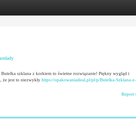
egories
Register
Login
monlady
utelka szklana z korkiem to świetne rozwiązanie! Piękny wygląd i
 że jest to niezwykły
https://opakowaniadeal.pl/pl/p/Butelka-Szklana-z-
Report 