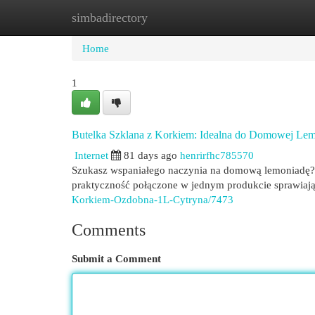
simbadirectory
Home
New Site Listings
Add Site
Cat
Home
1
Butelka Szklana z Korkiem: Idealna do Domowej Le
Internet
81 days ago
henrirfhc785570
Szukasz wspaniałego naczynia na domową lemoniadę? B
praktyczność połączone w jednym produkcie sprawiają,
Korkiem-Ozdobna-1L-Cytryna/7473
Comments
Submit a Comment