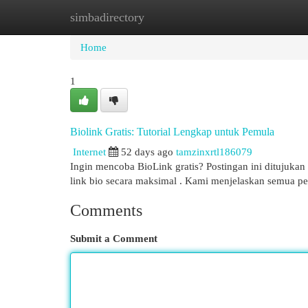
simbadirectory
Home
New Site Listings
Add Site
Cat
Home
1
Biolink Gratis: Tutorial Lengkap untuk Pemula
Internet
52 days ago
tamzinxrtl186079
Ingin mencoba BioLink gratis? Postingan ini ditujuka
link bio secara maksimal . Kami menjelaskan semua p
Comments
Submit a Comment