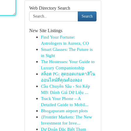
Web Directory Search
Search
New Site Listings
Find Your Fortune:
Astrologers in Aurora, CO
Smart Glasses: The Future is
in Sight
The Hostesses: Your Guide to
Luxury Companionship
สล็อต PG: สุดยอดเกมคาสิโน
ออนไลน์ที่คุณต้องลอง
Cầu Chuyên Sâu - Soi Kép
MB: Đánh Giá Dữ Liệu ...
Track Your Phone – A
Detailed Guide to Mobil...
Bhogapuram airport plots
{Frontier Markets: The New
Investment for Inve...
Dự Đoán Đặc Biệt Tham