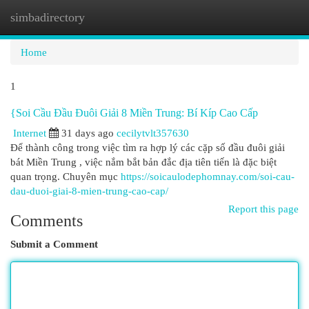
simbadirectory
Togg
navi
Home
1
{Soi Cầu Đầu Đuôi Giải 8 Miền Trung: Bí Kíp Cao Cấp
Internet
31 days ago
cecilytvlt357630
Để thành công trong việc tìm ra hợp lý các cặp số đầu đuôi giải
bát Miền Trung , việc nắm bắt bản đắc địa tiên tiến là đặc biệt
quan trọng. Chuyên mục
https://soicaulodephomnay.com/soi-cau-
dau-duoi-giai-8-mien-trung-cao-cap/
Report this page
Comments
Submit a Comment